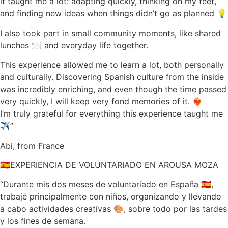
it taught me a lot: adapting quickly, thinking on my feet,
and finding new ideas when things didn’t go as planned 💡
I also took part in small community moments, like shared
lunches 🍽️ and everyday life together.
This experience allowed me to learn a lot, both personally
and culturally. Discovering Spanish culture from the inside
was incredibly enriching, and even though the time passed
very quickly, I will keep very fond memories of it. ❤️‍🔥
I’m truly grateful for everything this experience taught me
✈️”
Abi, from France
🇪🇸EXPERIENCIA DE VOLUNTARIADO EN AROUSA MOZA
“Durante mis dos meses de voluntariado en España 🇪🇸,
trabajé principalmente con niños, organizando y llevando
a cabo actividades creativas 🎨, sobre todo por las tardes
y los fines de semana.