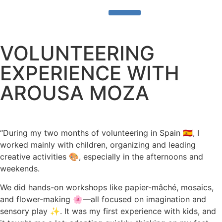
Sobre nosotros
¿Qué hacemos?
Área Para Socios
VOLUNTEERING
EXPERIENCE WITH
AROUSA MOZA
“During my two months of volunteering in Spain 🇪🇸, I
worked mainly with children, organizing and leading
creative activities 🎨, especially in the afternoons and
weekends.
We did hands-on workshops like papier-mâché, mosaics,
and flower-making 🌸—all focused on imagination and
sensory play ✨. It was my first experience with kids, and