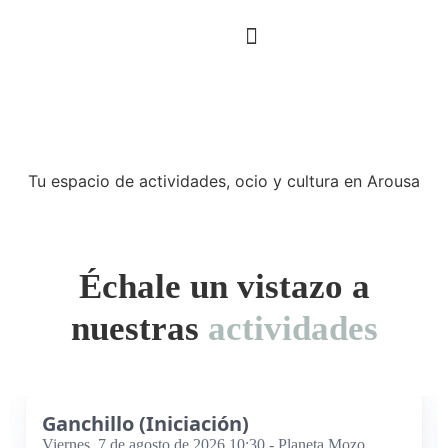
Sobre nosotros
¿Qué hacemos?
Área Para Socios
Tu espacio de actividades, ocio y cultura en Arousa
Échale un vistazo a
nuestras
actividades