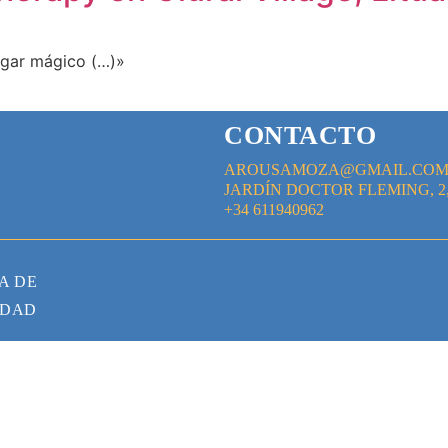
ugar mágico (…)»
CONTACTO
AROUSAMOZA@GMAIL.CO
JARDÍN DOCTOR FLEMING, 2
+34 611940962
A DE
IDAD